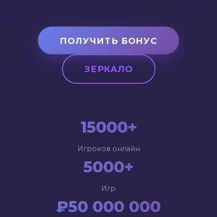
ПОЛУЧИТЬ БОНУС
ЗЕРКАЛО
15000+
Игроков онлайн
5000+
Игр
₽
50 000 000